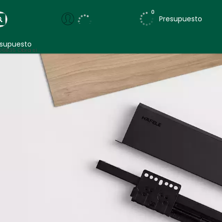
0
Presupuesto
esupuesto
#1706835 Obra sin nombre