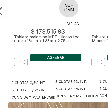
C
FAPLAC
$ 173.515,83
ju
Tablero melamina MDF Hilados lino
Tablero
chiaro 18mm x 1.83m x 2.75m
18mm x 
AGREGAR
3 CU
3 CUOTAS 2% INT.
3 CUOTAS C/5% INT.
6 CU
6 CUOTAS 8% INT.
6 CUOTAS C/12% INT.
CON 
CON VISA Y MASTERCARD
CON VISA Y MASTERCARD