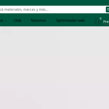
0
os
Club
Nosotros
Optimizador web
Pr